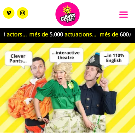
tors...
més de
5.000
actuacions…
més de
600.000
es